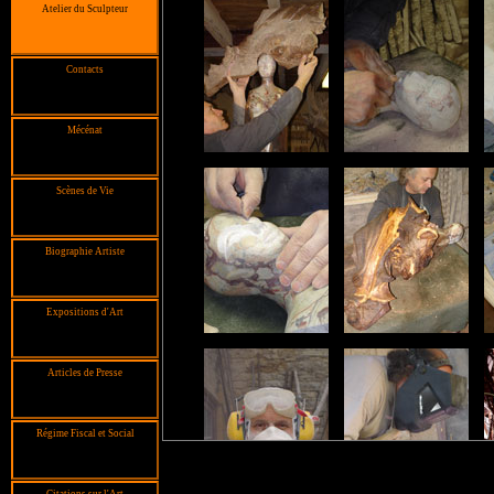
Atelier du Sculpteur
Contacts
Mécénat
Scènes de Vie
Biographie Artiste
Expositions d'Art
Articles de Presse
Régime Fiscal et Social