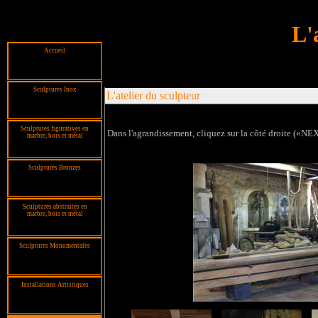
L'
Accueil
Sculptures Inox
L'atelier du sculpteur
Sculptures figuratives en
Dans l'agrandissement, cliquez sur la côté droite («NE
marbre, bois et métal
Sculptures Bronzes
Sculptures abstraites en
marbre, bois et métal
Sculptures Monumentales
Installations Artistiques