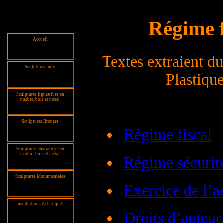
Régime fi
Accueil
Textes extraient du
Sculptures Inox
Plastiqu
Sculptures figuratives en
marbre, bois et métal
Sculptures Bronzes
Régime fiscal
Sculptures abstraites< en
marbre, bois et métal
Régime sécurité
Sculptures Monumentales
Exercice de l’ac
Installations Artistiques
Droits d’auteur