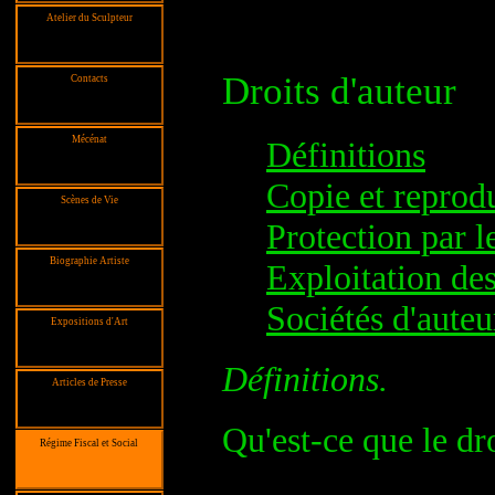
Atelier du Sculpteur
Droits d'auteur
Contacts
Mécénat
Définitions
Copie et reprod
Scènes de Vie
Protection par l
Biographie Artiste
Exploitation de
Sociétés d'auteu
Expositions d'Art
Définitions.
Articles de Presse
Qu'est-ce que le dr
Régime Fiscal et Social