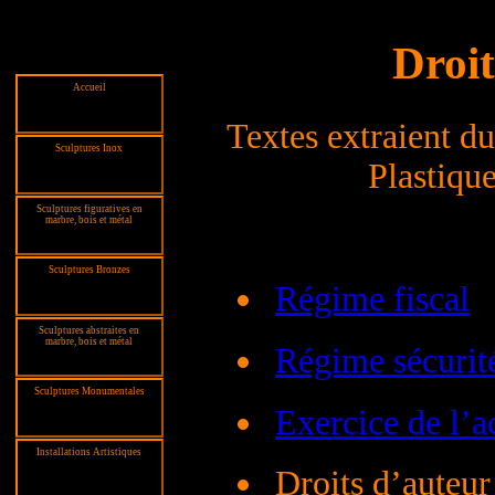
Droit
Accueil
Textes extraient du
Sculptures Inox
Plastiqu
Sculptures figuratives en
marbre, bois et métal
Sculptures Bronzes
Régime fiscal
Sculptures abstraites en
marbre, bois et métal
Régime sécurité
Sculptures Monumentales
Exercice de l’ac
Installations Artistiques
Droits d’auteur